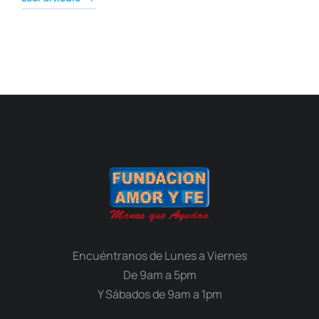
Encuéntranos de Lunes a Viernes
De 9am a 5pm
Y Sábados de 9am a 1pm