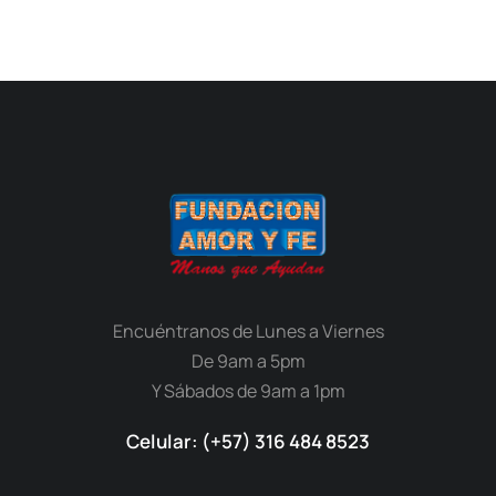
Encuéntranos de Lunes a Viernes
De 9am a 5pm
Y Sábados de 9am a 1pm
Celular: (+57) 316 484 8523