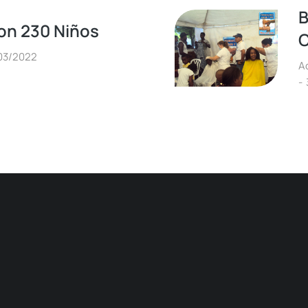
B
on 230 Niños
C
03/2022
A